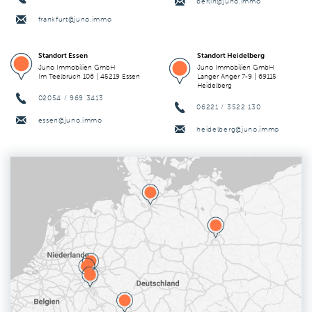
berlin@juno.immo
frankfurt@juno.immo
Standort Essen
Standort Heidelberg
Juno Immobilien GmbH
Juno Immobilien GmbH
Im Teelbruch 106 | 45219 Essen
Langer Anger 7-9 | 69115
Heidelberg
02054 / 969 3413
06221 / 3522 130
essen@juno.immo
heidelberg@juno.immo