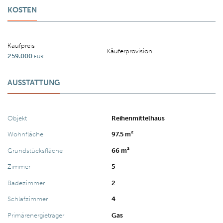
KOSTEN
Kaufpreis
Käuferprovision
259.000
EUR
AUSSTATTUNG
Objekt
Reihenmittelhaus
Wohnfläche
97.5 m²
Grundstücksfläche
66 m²
Zimmer
5
Badezimmer
2
Schlafzimmer
4
Primärenergieträger
Gas