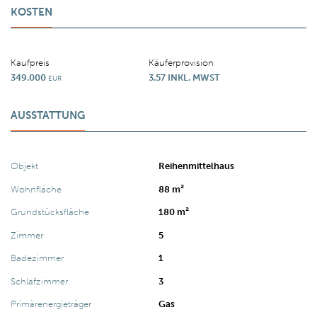
KOSTEN
Kaufpreis
Käuferprovision
349.000
3.57 INKL. MWST
EUR
AUSSTATTUNG
Objekt
Reihenmittelhaus
Wohnfläche
88 m²
Grundstücksfläche
180 m²
Zimmer
5
Badezimmer
1
Schlafzimmer
3
Primärenergieträger
Gas