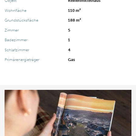
Objekt
Reihenmittelhaus
Wohnfläche
110 m²
Grundstücksfläche
188 m²
Zimmer
5
Badezimmer
1
Schlafzimmer
4
Primärenergieträger
Gas