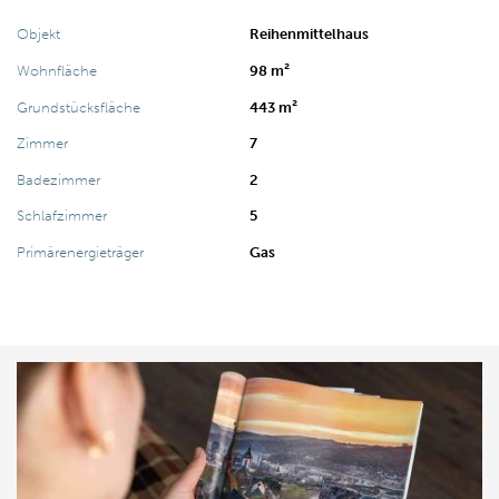
Objekt
Reihenmittelhaus
Wohnfläche
98 m²
Grundstücksfläche
443 m²
Zimmer
7
Badezimmer
2
Schlafzimmer
5
Primärenergieträger
Gas