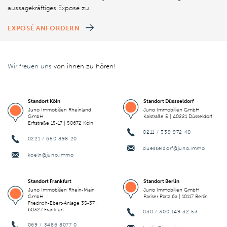
aussagekräftiges Exposé zu.
EXPOSÉ ANFORDERN
Wir freuen uns
von ihnen zu hören!
Standort Köln
Standort Düssseldorf
Juno Immobilien Rheinland
Juno Immobilien GmbH
GmbH
Kaistraße 5 | 40221 Düsseldorf
Erftstraße 15-17 | 50672 Köln
0211 / 339 972 40
0221 / 650 898 20
duesseldorf@juno.immo
koeln@juno.immo
Standort Frankfurt
Standort Berlin
Juno Immobilien Rhein-Main
Juno Immobilien GmbH
GmbH
Pariser Platz 6a | 10117 Berlin
Friedrich-Ebert-Anlage 35-37 |
60327 Frankfurt
030 / 300 149 32 53
069 / 3486 8077 0